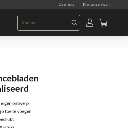
Over ons
Klantenservice
ncebladen
liseerd
 eigen ontwerp
go toe te voegen
 bedrukt
0 stuks