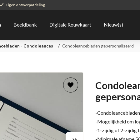
Eigen ontwerpafdeling
n
Beeldbank
Digitale Rouwkaart
Nieuw(s)
cebladen - Condoleances
/
Condoleancebladen gepersonaliseerd
Condolea
gepersona
-Condoleancebladen
-Mogelijkheid om lo
-1-zijdig of 2-zijdig
-Minimale afname 50