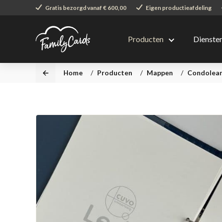
Gratis bezorgd vanaf € 600,00
Eigen productieafdeling
Producten
Dienste
Home
/
Producten
/
Mappen
/
Condolean