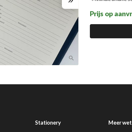
Prijs op aanv
Stationery
Meer wet