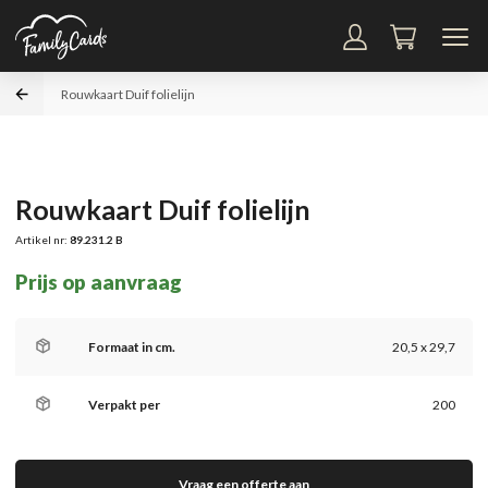
Rouwkaart Duif folielijn
Rouwkaart Duif folielijn
Artikel nr:
89.231.2 B
Prijs op aanvraag
Formaat in cm.
20,5 x 29,7
Verpakt per
200
Vraag een offerte aan